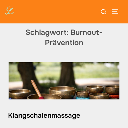
Zum
Suchen
Inhalt
SEIT
nach:
springen
Schlagwort:
Burnout-
Prävention
Klangschalenmassage