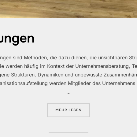
lungen
ungen sind Methoden, die dazu dienen, die unsichtbaren Str
 Sie werden häufig im Kontext der Unternehmensberatung, T
rgene Strukturen, Dynamiken und unbewusste Zusammenhäng
anisationsaufstellung werden Mitglieder des Unternehmens (
…
ÜBER „TEAMAUFSTELLUNGEN“
MEHR
LESEN