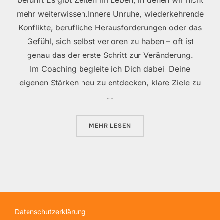
berührt Es gibt Zeiten im Leben, in denen wir nicht
mehr weiterwissen.Innere Unruhe, wiederkehrende
Konflikte, berufliche Herausforderungen oder das
Gefühl, sich selbst verloren zu haben – oft ist
genau das der erste Schritt zur Veränderung.
Im Coaching begleite ich Dich dabei, Deine
eigenen Stärken neu zu entdecken, klare Ziele zu
…
ÜBER „COACHING“
MEHR
LESEN
Datenschutzerklärung