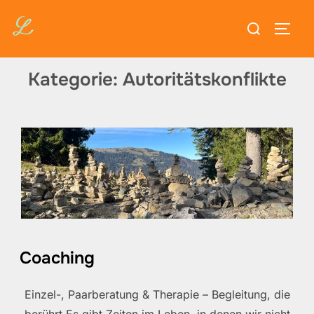
Zum
Suchen
Inhalt
SEIT
nach:
springen
Kategorie:
Autoritätskonflikte
Coaching
Einzel-, Paarberatung & Therapie – Begleitung, die